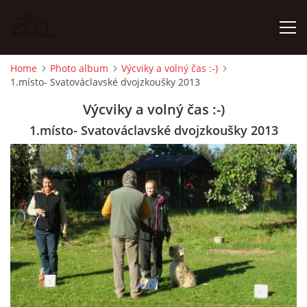
Home
Photo album
Výcviky a volný čas :-)
1.místo- Svatováclavské dvojzkoušky 2013
HOME
Výcviky a volný čas :-)
NEWS
1.místo- Svatováclavské dvojzkoušky 2013
PHOTO ALBUM
ISCWT - LITTER 2025
WHIPPET - LITTER 2025
FEMALES