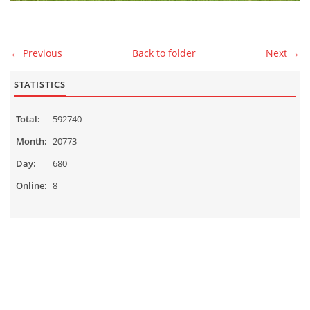
MALES
← Previous
Back to folder
Next →
CONTACT
STATISTICS
Total:
592740
Čeština
English
Month:
20773
Day:
680
© 2026 eStránky.cz
|
WebSlice
|
Up ↑
Online:
8