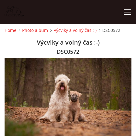
Home
Photo album
Výcviky a volný čas :-)
DSC0572
HOME
Výcviky a volný čas :-)
DSC0572
NEWS
PHOTO ALBUM
ISCWT - LITTER 2025
WHIPPET - LITTER 2025
FEMALES