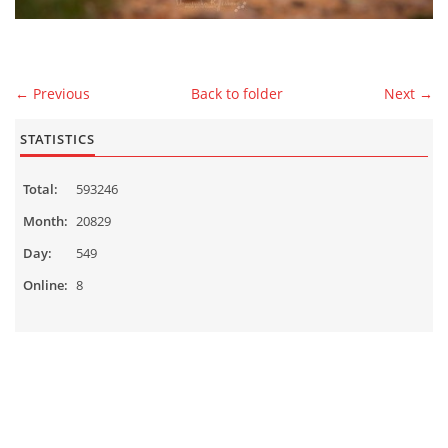
MALES
← Previous
Back to folder
Next →
CONTACT
STATISTICS
Total:
593246
Čeština
English
Month:
20829
Day:
549
© 2026 eStránky.cz
|
WebSlice
|
Up ↑
Online:
8