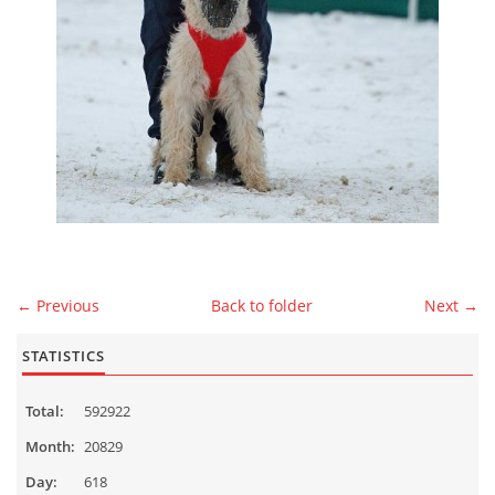
MALES
CONTACT
Čeština
English
© 2026 eStránky.cz
|
WebSlice
|
Up ↑
← Previous
Back to folder
Next →
STATISTICS
Total:
592922
Month:
20829
Day:
618