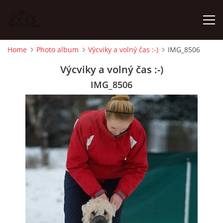
Home
Photo album
Výcviky a volný čas :-)
IMG_8506
HOME
Výcviky a volný čas :-)
IMG_8506
NEWS
PHOTO ALBUM
ISCWT - LITTER 2025
WHIPPET - LITTER 2025
FEMALES