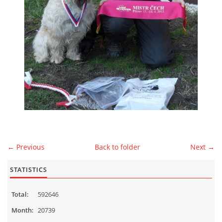
MALES
CONTACT
Čeština
English
© 2026 eStránky.cz
|
WebSlice
|
Up ↑
← Previous
Back to folder
Next →
STATISTICS
Total:
592646
Month:
20739