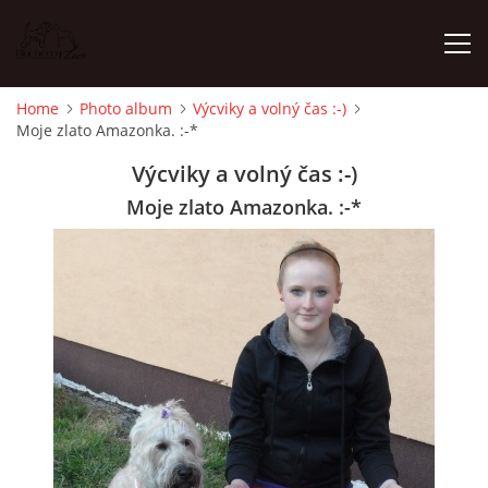
Home
Photo album
Výcviky a volný čas :-)
Moje zlato Amazonka. :-*
HOME
Výcviky a volný čas :-)
NEWS
Moje zlato Amazonka. :-*
PHOTO ALBUM
ISCWT - LITTER 2025
WHIPPET - LITTER 2025
FEMALES