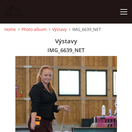
Home
Photo album
Výstavy
IMG_6639_NET
HOME
Výstavy
IMG_6639_NET
NEWS
PHOTO ALBUM
ISCWT - LITTER 2025
WHIPPET - LITTER 2025
FEMALES