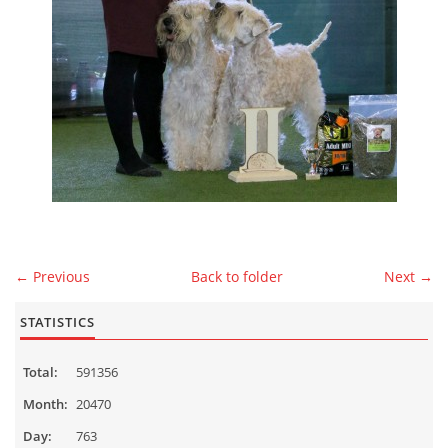
MALES
CONTACT
Čeština
English
© 2026 eStránky.cz
|
WebSlice
|
Up ↑
← Previous
Back to folder
Next →
STATISTICS
Total:
591356
Month:
20470
Day:
763