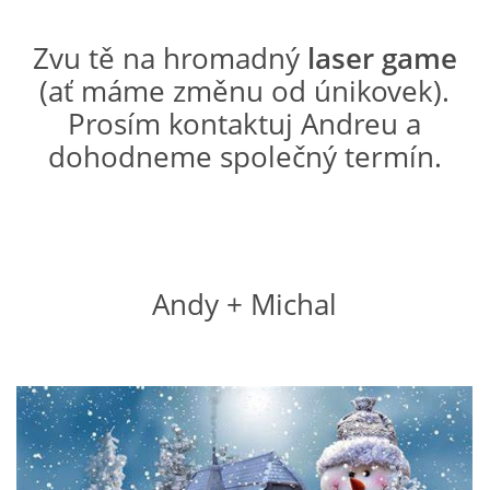
WHIPPET - VŠE O NĚM
Zvu tě na hromadný
laser game
(ať máme změnu od únikovek).
SPORT / VÝSTAVY / CANISTERAPIE
Prosím kontaktuj Andreu a
dohodneme společný termín.
NAŠE FENY ♀
NAŠI PSI ♂
Andy + Michal
VRHY WHEATEN
VRHY WHIPPET
CHCETE OD NÁŠ ŠTĚŇÁTKO?