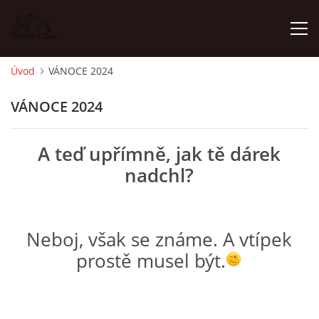
Úvod
VÁNOCE 2024
ÚVOD
VÁNOCE 2024
NOVINKY
A teď upřímně, jak tě dárek
nadchl?
ŠTĚŇATA 2025 WHEATEN
ŠTĚŇATA 2025 WHIPPET
Neboj, však se známe. A vtípek
prostě musel být.
NĚCO MÁLO O MNĚ
WHEATEN - VŠE O NĚM