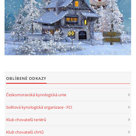
VÝZKUM - INTELIGENCE ISCWT
KONTAKTY
FOTOALBUM
VZPOMÍNÁME
OBLÍBENÉ ODKAZY
Čeština
English
Českomoravská kynologická unie
Světová kynologická organizace - FCI
© 2026 eStránky.cz
|
WebSlice
|
Nahoru ↑
Klub chovatelů teriérů
Klub chovatelů chrtů