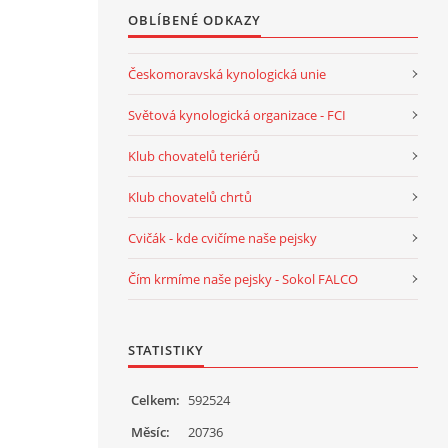
OBLÍBENÉ ODKAZY
Českomoravská kynologická unie
Světová kynologická organizace - FCI
Klub chovatelů teriérů
Klub chovatelů chrtů
Cvičák - kde cvičíme naše pejsky
Čím krmíme naše pejsky - Sokol FALCO
STATISTIKY
Celkem:
592524
Měsíc:
20736