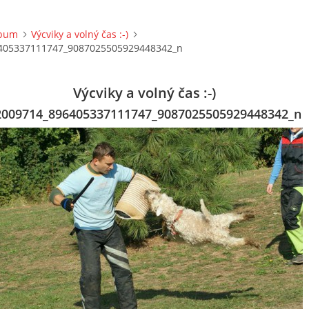
lbum
Výcviky a volný čas :-)
405337111747_9087025505929448342_n
Výcviky a volný čas :-)
2009714_896405337111747_9087025505929448342_n