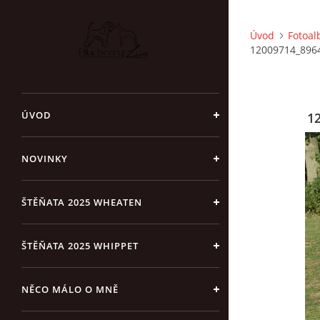
Úvod
Fotoa
12009714_896
ÚVOD
1
NOVINKY
ŠTĚŇATA 2025 WHEATEN
ŠTĚŇATA 2025 WHIPPET
NĚCO MÁLO O MNĚ