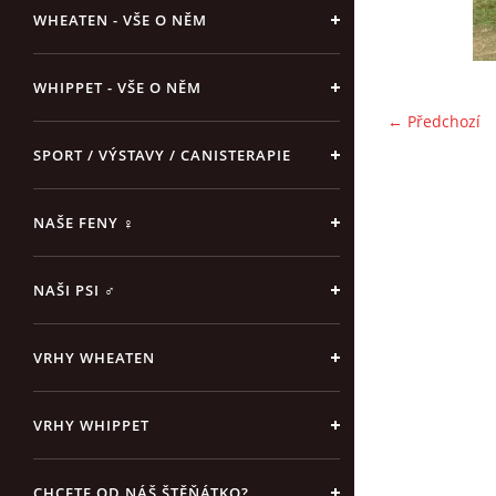
WHEATEN - VŠE O NĚM
WHIPPET - VŠE O NĚM
← Předchozí
SPORT / VÝSTAVY / CANISTERAPIE
NAŠE FENY ♀
NAŠI PSI ♂
VRHY WHEATEN
VRHY WHIPPET
CHCETE OD NÁŠ ŠTĚŇÁTKO?