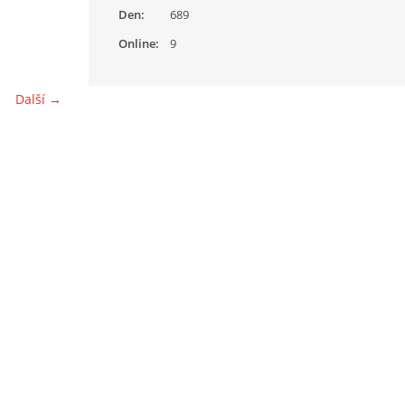
Den:
689
Online:
9
Další →