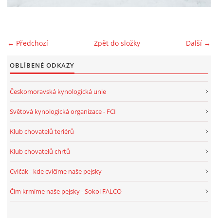
WHIPPET - VŠE O NĚM
← Předchozí
Zpět do složky
Další →
SPORT / VÝSTAVY / CANISTERAPIE
OBLÍBENÉ ODKAZY
NAŠE FENY ♀
Českomoravská kynologická unie
NAŠI PSI ♂
Světová kynologická organizace - FCI
Klub chovatelů teriérů
VRHY WHEATEN
Klub chovatelů chrtů
VRHY WHIPPET
Cvičák - kde cvičíme naše pejsky
Čím krmíme naše pejsky - Sokol FALCO
CHCETE OD NÁŠ ŠTĚŇÁTKO?