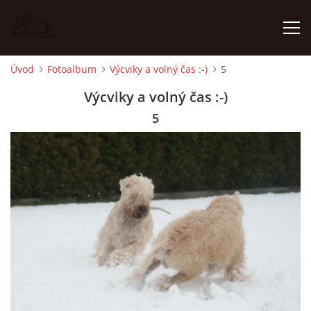
Úvod
Fotoalbum
Výcviky a volný čas :-)
5
ÚVOD
Výcviky a volný čas :-)
5
NOVINKY
ŠTĚŇATA 2025 WHEATEN
ŠTĚŇATA 2025 WHIPPET
NĚCO MÁLO O MNĚ
WHEATEN - VŠE O NĚM