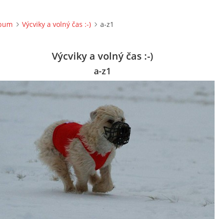
lbum
Výcviky a volný čas :-)
a-z1
Výcviky a volný čas :-)
a-z1