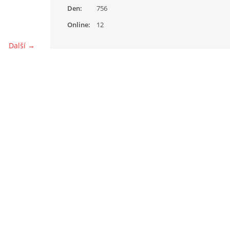
Den:
756
Online:
12
Další →