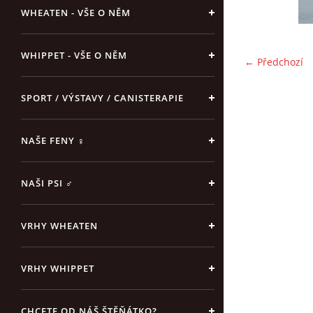
WHEATEN - VŠE O NĚM
WHIPPET - VŠE O NĚM
← Předchozí
SPORT / VÝSTAVY / CANISTERAPIE
NAŠE FENY ♀
NAŠI PSI ♂
VRHY WHEATEN
VRHY WHIPPET
CHCETE OD NÁŠ ŠTĚŇÁTKO?