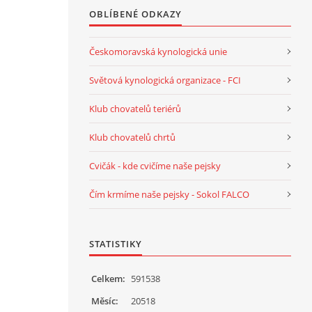
OBLÍBENÉ ODKAZY
Českomoravská kynologická unie
Světová kynologická organizace - FCI
Klub chovatelů teriérů
Klub chovatelů chrtů
Cvičák - kde cvičíme naše pejsky
Čím krmíme naše pejsky - Sokol FALCO
STATISTIKY
Celkem:
591538
Měsíc:
20518