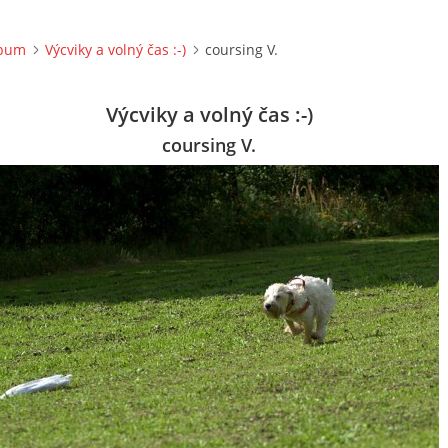
lbum
Výcviky a volný čas :-)
coursing V.
Výcviky a volný čas :-)
coursing V.