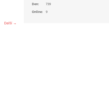
Den:
739
Online:
9
Další →