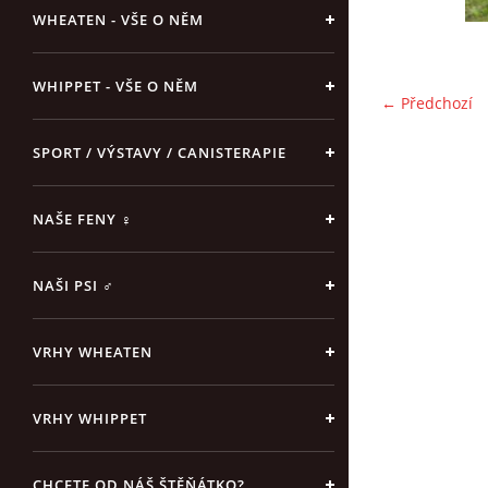
WHEATEN - VŠE O NĚM
WHIPPET - VŠE O NĚM
← Předchozí
SPORT / VÝSTAVY / CANISTERAPIE
NAŠE FENY ♀
NAŠI PSI ♂
VRHY WHEATEN
VRHY WHIPPET
CHCETE OD NÁŠ ŠTĚŇÁTKO?