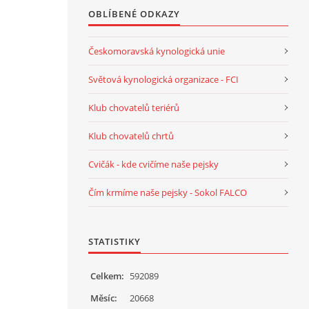
OBLÍBENÉ ODKAZY
Českomoravská kynologická unie
Světová kynologická organizace - FCI
Klub chovatelů teriérů
Klub chovatelů chrtů
Cvičák - kde cvičíme naše pejsky
Čím krmíme naše pejsky - Sokol FALCO
STATISTIKY
Celkem:
592089
Měsíc:
20668