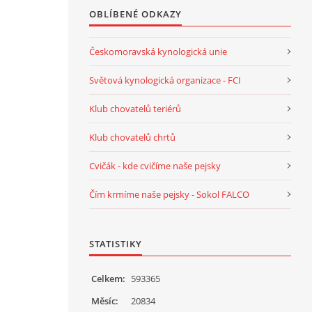
OBLÍBENÉ ODKAZY
Českomoravská kynologická unie
Světová kynologická organizace - FCI
Klub chovatelů teriérů
Klub chovatelů chrtů
Cvičák - kde cvičíme naše pejsky
Čím krmíme naše pejsky - Sokol FALCO
STATISTIKY
Celkem:
593365
Měsíc:
20834