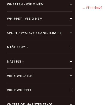
WHEATEN - VŠE O NĚM
← Předchozí
WHIPPET - VŠE O NĚM
SPORT / VÝSTAVY / CANISTERAPIE
NAŠE FENY ♀
NAŠI PSI ♂
VRHY WHEATEN
VRHY WHIPPET
CHCETE OD NÁŠ ŠTĚŇÁTKO?