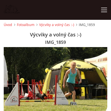
Úvod
Fotoalbum
Výcviky a volný čas :-)
IMG_1859
ÚVOD
Výcviky a volný čas :-)
IMG_1859
NOVINKY
ŠTĚŇATA 2025 WHEATEN
ŠTĚŇATA 2025 WHIPPET
NĚCO MÁLO O MNĚ
WHEATEN - VŠE O NĚM