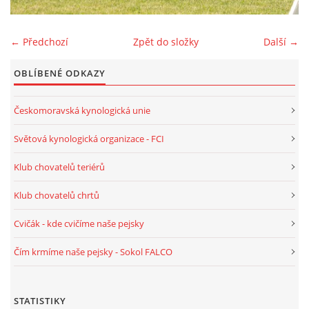
WHIPPET - VŠE O NĚM
← Předchozí
Zpět do složky
Další →
SPORT / VÝSTAVY / CANISTERAPIE
OBLÍBENÉ ODKAZY
Českomoravská kynologická unie
NAŠE FENY ♀
Světová kynologická organizace - FCI
NAŠI PSI ♂
Klub chovatelů teriérů
Klub chovatelů chrtů
VRHY WHEATEN
Cvičák - kde cvičíme naše pejsky
VRHY WHIPPET
Čím krmíme naše pejsky - Sokol FALCO
CHCETE OD NÁŠ ŠTĚŇÁTKO?
STATISTIKY