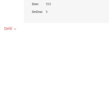
Den:
553
Online:
5
Další →