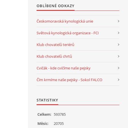
OBLÍBENÉ ODKAZY
Českomoravská kynologická unie
Světová kynologická organizace - FCI
Klub chovatelů teriérů
Klub chovatelů chrtů
Cvičák - kde cvičíme naše pejsky
Čím krmíme naše pejsky - Sokol FALCO
STATISTIKY
Celkem:
593785
Měsíc:
20705