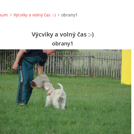
lbum
Výcviky a volný čas :-)
obrany1
Výcviky a volný čas :-)
obrany1