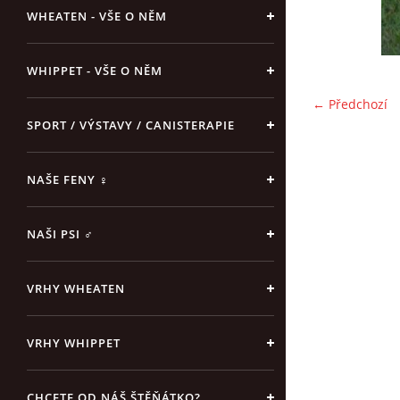
WHEATEN - VŠE O NĚM
WHIPPET - VŠE O NĚM
← Předchozí
SPORT / VÝSTAVY / CANISTERAPIE
NAŠE FENY ♀
NAŠI PSI ♂
VRHY WHEATEN
VRHY WHIPPET
CHCETE OD NÁŠ ŠTĚŇÁTKO?