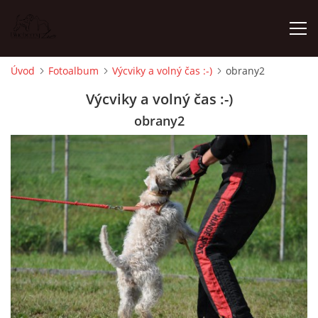
Úvod
Fotoalbum
Výcviky a volný čas :-)
obrany2
ÚVOD
Výcviky a volný čas :-)
obrany2
NOVINKY
ŠTĚŇATA 2025 WHEATEN
ŠTĚŇATA 2025 WHIPPET
NĚCO MÁLO O MNĚ
WHEATEN - VŠE O NĚM