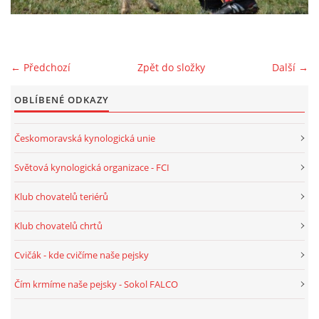
WHIPPET - VŠE O NĚM
← Předchozí
Zpět do složky
Další →
SPORT / VÝSTAVY / CANISTERAPIE
OBLÍBENÉ ODKAZY
NAŠE FENY ♀
Českomoravská kynologická unie
NAŠI PSI ♂
Světová kynologická organizace - FCI
Klub chovatelů teriérů
VRHY WHEATEN
Klub chovatelů chrtů
VRHY WHIPPET
Cvičák - kde cvičíme naše pejsky
Čím krmíme naše pejsky - Sokol FALCO
CHCETE OD NÁŠ ŠTĚŇÁTKO?